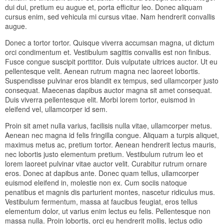
dui dui, pretium eu augue et, porta efficitur leo. Donec aliquam
cursus enim, sed vehicula mi cursus vitae. Nam hendrerit convallis
augue.
Donec a tortor tortor. Quisque viverra accumsan magna, ut dictum
orci condimentum et. Vestibulum sagittis convallis est non finibus.
Fusce congue suscipit porttitor. Duis vulputate ultrices auctor. Ut eu
pellentesque velit. Aenean rutrum magna nec laoreet lobortis.
Suspendisse pulvinar eros blandit ex tempus, sed ullamcorper justo
consequat. Maecenas dapibus auctor magna sit amet consequat.
Duis viverra pellentesque elit. Morbi lorem tortor, euismod in
eleifend vel, ullamcorper id sem.
Proin sit amet nulla varius, facilisis nulla vitae, ullamcorper metus.
Aenean nec magna id felis fringilla congue. Aliquam a turpis aliquet,
maximus metus ac, pretium tortor. Aenean hendrerit lectus mauris,
nec lobortis justo elementum pretium. Vestibulum rutrum leo et
lorem laoreet pulvinar vitae auctor velit. Curabitur rutrum ornare
eros. Donec at dapibus ante. Donec quam tellus, ullamcorper
euismod eleifend in, molestie non ex. Cum sociis natoque
penatibus et magnis dis parturient montes, nascetur ridiculus mus.
Vestibulum fermentum, massa at faucibus feugiat, eros tellus
elementum dolor, ut varius enim lectus eu felis. Pellentesque non
massa nulla. Proin lobortis, orci eu hendrerit mollis, lectus odio