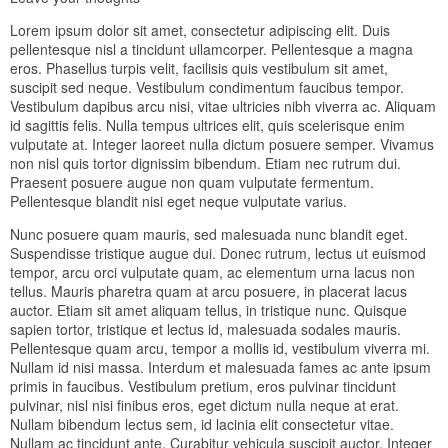
Lorem ipsum dolor sit amet, consectetur adipiscing elit. Duis
pellentesque nisl a tincidunt ullamcorper. Pellentesque a magna
eros. Phasellus turpis velit, facilisis quis vestibulum sit amet,
suscipit sed neque. Vestibulum condimentum faucibus tempor.
Vestibulum dapibus arcu nisi, vitae ultricies nibh viverra ac. Aliquam
id sagittis felis. Nulla tempus ultrices elit, quis scelerisque enim
vulputate at. Integer laoreet nulla dictum posuere semper. Vivamus
non nisl quis tortor dignissim bibendum. Etiam nec rutrum dui.
Praesent posuere augue non quam vulputate fermentum.
Pellentesque blandit nisi eget neque vulputate varius.
Nunc posuere quam mauris, sed malesuada nunc blandit eget.
Suspendisse tristique augue dui. Donec rutrum, lectus ut euismod
tempor, arcu orci vulputate quam, ac elementum urna lacus non
tellus. Mauris pharetra quam at arcu posuere, in placerat lacus
auctor. Etiam sit amet aliquam tellus, in tristique nunc. Quisque
sapien tortor, tristique et lectus id, malesuada sodales mauris.
Pellentesque quam arcu, tempor a mollis id, vestibulum viverra mi.
Nullam id nisi massa. Interdum et malesuada fames ac ante ipsum
primis in faucibus. Vestibulum pretium, eros pulvinar tincidunt
pulvinar, nisl nisi finibus eros, eget dictum nulla neque at erat.
Nullam bibendum lectus sem, id lacinia elit consectetur vitae.
Nullam ac tincidunt ante. Curabitur vehicula suscipit auctor. Integer