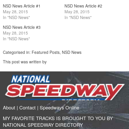
window)
window)
NSD News Article #1
NSD News Article #2
May 28, 2015
May 28, 2015
In "NSD News"
In "NSD News"
NSD News Article #3
May 28, 2015
In "NSD News"
Categorised in:
Featured Posts
,
NSD News
This post was written by
About
|
Contact
|
Speedways Online
MY FAVORITE TRACKS IS BROUGHT TO YOU BY
NATIONAL SPEEDWAY DIRECTORY