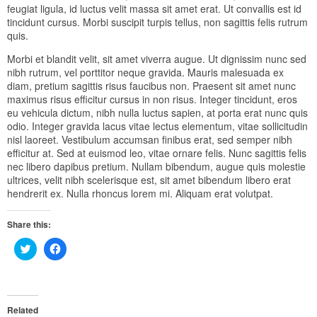
feugiat ligula, id luctus velit massa sit amet erat. Ut convallis est id
tincidunt cursus. Morbi suscipit turpis tellus, non sagittis felis rutrum
quis.
Morbi et blandit velit, sit amet viverra augue. Ut dignissim nunc sed
nibh rutrum, vel porttitor neque gravida. Mauris malesuada ex
diam, pretium sagittis risus faucibus non. Praesent sit amet nunc
maximus risus efficitur cursus in non risus. Integer tincidunt, eros
eu vehicula dictum, nibh nulla luctus sapien, at porta erat nunc quis
odio. Integer gravida lacus vitae lectus elementum, vitae sollicitudin
nisl laoreet. Vestibulum accumsan finibus erat, sed semper nibh
efficitur at. Sed at euismod leo, vitae ornare felis. Nunc sagittis felis
nec libero dapibus pretium. Nullam bibendum, augue quis molestie
ultrices, velit nibh scelerisque est, sit amet bibendum libero erat
hendrerit ex. Nulla rhoncus lorem mi. Aliquam erat volutpat.
Share this:
Click
Click
to
to
share
share
on
on
Twitter
Facebook
(Opens
(Opens
in
in
Related
new
new