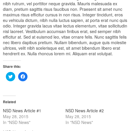
nibh rutrum, vel porttitor neque gravida. Mauris malesuada ex
diam, pretium sagittis risus faucibus non. Praesent sit amet nunc
maximus risus efficitur cursus in non risus. Integer tincidunt, eros
eu vehicula dictum, nibh nulla luctus sapien, at porta erat nunc quis
odio. Integer gravida lacus vitae lectus elementum, vitae sollicitudin
nisl laoreet. Vestibulum accumsan finibus erat, sed semper nibh
efficitur at. Sed at euismod leo, vitae ornare felis. Nunc sagittis felis
nec libero dapibus pretium. Nullam bibendum, augue quis molestie
ultrices, velit nibh scelerisque est, sit amet bibendum libero erat
hendrerit ex. Nulla rhoncus lorem mi. Aliquam erat volutpat.
Share this:
Click
Click
to
to
share
share
on
on
Twitter
Facebook
(Opens
(Opens
in
in
Related
new
new
window)
window)
NSD News Article #1
NSD News Article #2
May 28, 2015
May 28, 2015
In "NSD News"
In "NSD News"