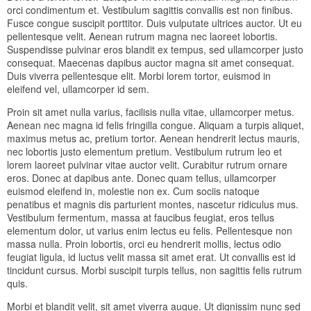
orci condimentum et. Vestibulum sagittis convallis est non finibus.
Fusce congue suscipit porttitor. Duis vulputate ultrices auctor. Ut eu
pellentesque velit. Aenean rutrum magna nec laoreet lobortis.
Suspendisse pulvinar eros blandit ex tempus, sed ullamcorper justo
consequat. Maecenas dapibus auctor magna sit amet consequat.
Duis viverra pellentesque elit. Morbi lorem tortor, euismod in
eleifend vel, ullamcorper id sem.
Proin sit amet nulla varius, facilisis nulla vitae, ullamcorper metus.
Aenean nec magna id felis fringilla congue. Aliquam a turpis aliquet,
maximus metus ac, pretium tortor. Aenean hendrerit lectus mauris,
nec lobortis justo elementum pretium. Vestibulum rutrum leo et
lorem laoreet pulvinar vitae auctor velit. Curabitur rutrum ornare
eros. Donec at dapibus ante. Donec quam tellus, ullamcorper
euismod eleifend in, molestie non ex. Cum sociis natoque
penatibus et magnis dis parturient montes, nascetur ridiculus mus.
Vestibulum fermentum, massa at faucibus feugiat, eros tellus
elementum dolor, ut varius enim lectus eu felis. Pellentesque non
massa nulla. Proin lobortis, orci eu hendrerit mollis, lectus odio
feugiat ligula, id luctus velit massa sit amet erat. Ut convallis est id
tincidunt cursus. Morbi suscipit turpis tellus, non sagittis felis rutrum
quis.
Morbi et blandit velit, sit amet viverra augue. Ut dignissim nunc sed