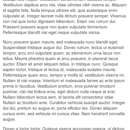
Vestibulum dapibus arcu nisi, vitae ultricies nibh viverra ac. Aliquam
id sagittis felis. Nulla tempus ultrices elit, quis scelerisque enim
vulputate at. Integer laoreet nulla dictum posuere semper. Vivamus
non nisl quis tortor dignissim bibendum. Etiam nec rutrum dui.
Praesent posuere augue non quam vulputate fermentum.
Pellentesque blandit nisi eget neque vulputate varius.
Nunc posuere quam mauris, sed malesuada nunc blandit eget.
Suspendisse tristique augue dui. Donec rutrum, lectus ut euismod
tempor, arcu orci vulputate quam, ac elementum urna lacus non
tellus. Mauris pharetra quam at arcu posuere, in placerat lacus
auctor. Etiam sit amet aliquam tellus, in tristique nunc. Quisque
sapien tortor, tristique et lectus id, malesuada sodales mauris.
Pellentesque quam arcu, tempor a mollis id, vestibulum viverra mi.
Nullam id nisi massa. Interdum et malesuada fames ac ante ipsum
primis in faucibus. Vestibulum pretium, eros pulvinar tincidunt
pulvinar, nisl nisi finibus eros, eget dictum nulla neque at erat.
Nullam bibendum lectus sem, id lacinia elit consectetur vitae.
Nullam ac tincidunt ante. Curabitur vehicula suscipit auctor. Integer
dui dui, pretium eu augue et, porta efficitur leo. Donec aliquam
cursus enim, sed vehicula mi cursus vitae. Nam hendrerit convallis
augue.
Donec a tortor tortor. Quisque viverra accumsan magna, ut dictum